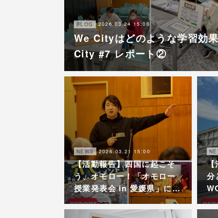
2026.03.24 15:00
BLOG
We Cityはどのような学習効果
City #7 レポート②
2026.03.21 15:00
NEWS
NE
【活動報告】四国に起こそ
【
う、オモロー！「オモロー
分
授業発表会 in 愛媛県」に…
W