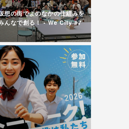
仮想の街でよのなかの仕組みを
なで創る！ - We City #7