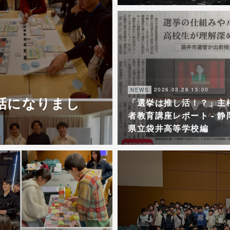
2026.03.26 15:00
NEWS
世話になりまし
「選挙は推し活！？」主
者教育講座レポート - 静
県立袋井高等学校編