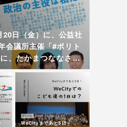
月20日（金）に、公益社
年会議所主催「#ポリト
6」に、たかまつななさ…
2026.03.02 15:00
BLOG
・
WeCityまであと5日 -