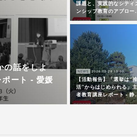
課題と、実践的なシティ
ンシップ教育のアプロー
かの話をしよ
2026.02.28 15:00
NEWS
ポート - 愛媛
【活動報告】「選挙は“
活”からはじめられる」
者教育講座レポート - 静