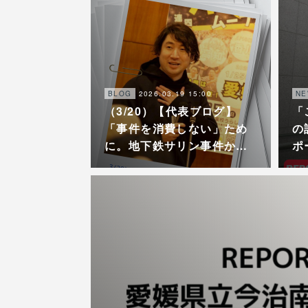
2026.03.19 15:00
BLOG
NE
（3/20）【代表ブログ】
「
「事件を消費しない」ため
の
に。地下鉄サリン事件か…
ポ