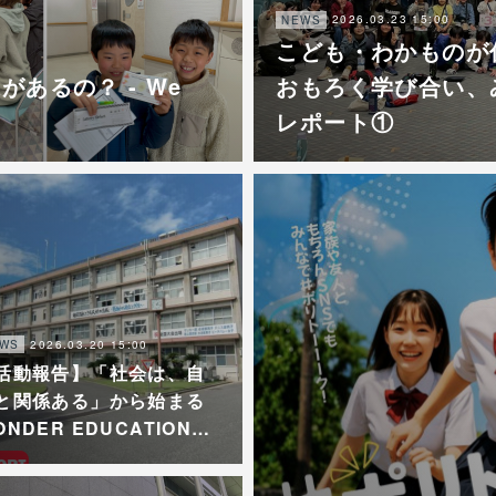
2026.03.23 15:00
NEWS
こども・わかものが
があるの？ - We
おもろく学び合い、みん
レポート①
2026.03.20 15:00
WS
活動報告】「社会は、自
と関係ある」から始まる
ONDER EDUCATION…