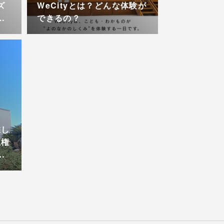
ズ
WeCityとは？どんな体験が
…
できるの？
推し
主権
…