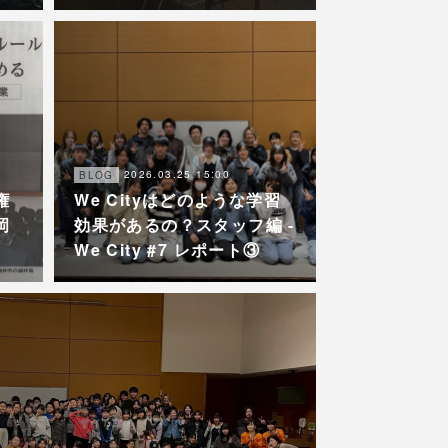
2026.03.25 15:00
BLOG
権
We Cityはどのような学習
岡
効果があるの？スタッフ編 -
We City #7 レポート③