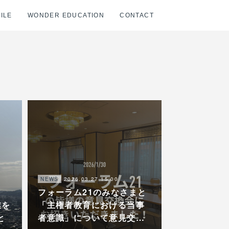
ILE
WONDER EDUCATION
CONTACT
2026.03.27 15:00
NEWS
フォーラム21のみなさまと
業を
「主権者教育における当事
と
者意識」について意見交…