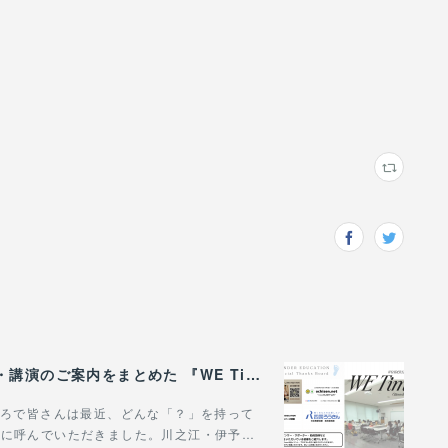
WONDER EDUCATIONの活動や、出張講座・講演のご案内をまとめた 『WE Times #26』を公開しました！
。ところで皆さんは最近、どんな「？」を持って
場に呼んでいただきました。川之江・伊予…