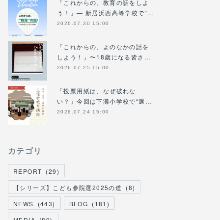
「これからの、教育の話をしよ
う！」― 新居浜西高等学校で“…
2026.07.30 15:00
「これからの、よのなかの話を
しよう！」〜18歳になる皆さ…
2026.07.25 15:00
「投票用紙は、なぜ破れな
い？」今回は下灘小学校で“選…
2026.07.24 15:00
カテゴリ
REPORT
(
29
)
【シリーズ】こども参院選2025の道
(
8
)
NEWS
(
443
)
BLOG
(
181
)
MEDIA
(
89
)