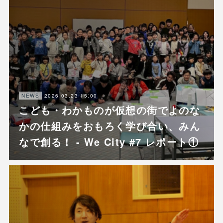
2026.03.23 15:00
NEWS
こども・わかものが仮想の街でよのな
かの仕組みをおもろく学び合い、みん
なで創る！ - We City #7 レポート①