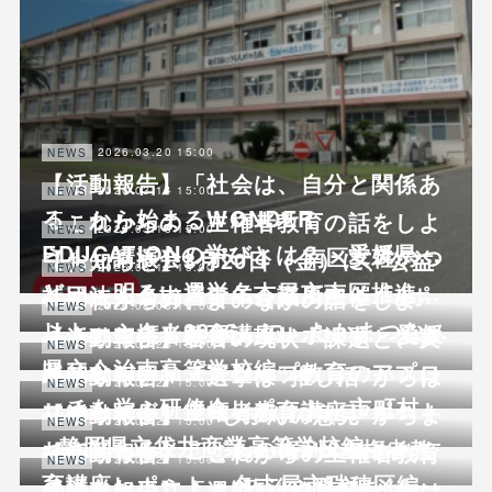
2026.03.20 15:00
NEWS
【活動報告】「社会は、自分と関係あ
2026.03.14 15:00
NEWS
る」から始まるWONDER
「これからの、主権者教育の話をしよ
2026.03.13 15:00
NEWS
EDUCATIONの学びとは？ - 愛媛県…
う！」講演会レポート - 南区女性のつ
【お知らせ】3月20日（金）に、公益
2026.03.12 15:00
NEWS
どい・明るい選挙名古屋市南区推進…
社団法人名古屋青年会議所主催「#ポ
「これからの、よのなかの話をしよ
2026.03.03 15:00
NEWS
リトーーク！2026」に、たかまつな…
う！」主権者教育講座レポート - 愛媛
【活動報告】若者の現状・課題と、実
2026.02.28 15:00
NEWS
県立今治南高等学校編
践的なシティズンシップ教育のアプロ
【活動報告】「選挙は“推し活”からは
2026.02.27 15:00
NEWS
ーチを学ぶ研修会レポート - 市町村…
じめられる」主権者教育講座レポート
【活動報告】「“じぶんの意見”からま
2026.02.24 15:00
NEWS
- 静岡県立袋井商業高等学校編
ちに関わる」こどもの権利×主権者教
【活動報告】「これからの主権者教育
2026.02.21 15:00
NEWS
育講座レポート - 名古屋市瑞穂区編
の話をしよう！」“政治や選挙をゲー
【活動報告】「選挙は“推し活”からは