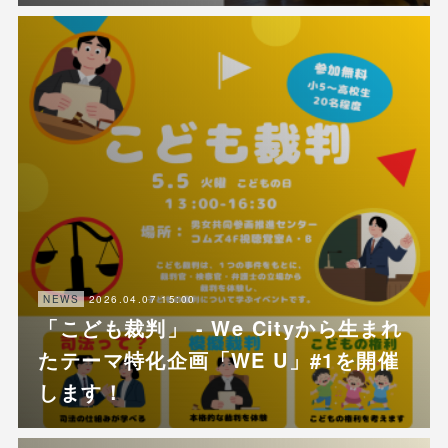
2026.04.07 15:00
NEWS
「こども裁判」 - We Cityから生まれ
たテーマ特化企画「WE U」#1を開催
します！