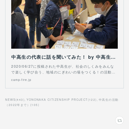
中高生の代表に話を聞いてみた！ by 中高生が、社会のしくみをみんなで楽しく学び合う、地域のにぎわいの場をつくる！
2020/06/27に投稿された中高生が、社会のしくみをみんな
で楽しく学び合う、地域のにぎわいの場をつくる！の活動…
camp-fire.jp
NEWS
(
443
)
YONONAKA CITIZENSHIP PROJECT
(
122
)
中高生の活動
（2022年まで）
(
105
)