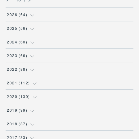
2026
(
64
)
(
2
)
2025
(
56
)
(
6
)
(
1
)
2024
(
60
)
(
9
)
(
2
)
(
12
)
2023
(
66
)
(
11
)
(
1
)
(
13
)
(
1
)
2022
(
88
)
(
13
)
(
5
)
(
12
)
(
5
)
(
12
)
2021
(
112
)
(
16
)
(
9
)
(
4
)
(
2
)
(
6
)
(
7
)
2020
(
130
)
(
7
)
(
4
)
(
4
)
(
4
)
(
3
)
(
4
)
(
23
)
2019
(
99
)
(
3
)
(
2
)
(
6
)
(
1
)
(
15
)
(
25
)
(
6
)
2018
(
87
)
(
10
)
(
2
)
(
4
)
(
1
)
(
1
)
(
7
)
(
11
)
(
9
)
2017
(
33
)