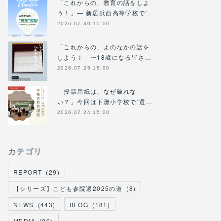
「これからの、教育の話をしよ
う！」― 新居浜西高等学校で“…
2026.07.30 15:00
「これからの、よのなかの話を
しよう！」〜18歳になる皆さ…
2026.07.25 15:00
「投票用紙は、なぜ破れな
い？」今回は下灘小学校で“選…
2026.07.24 15:00
カテゴリ
REPORT
(
29
)
【シリーズ】こども参院選2025の道
(
8
)
NEWS
(
443
)
BLOG
(
181
)
MEDIA
(
89
)