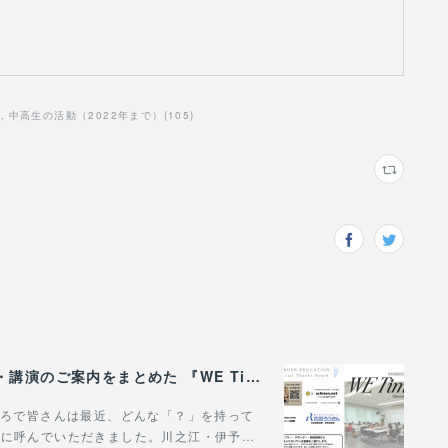
)
中高生の活動（2022年まで）
(
105
)
WONDER EDUCATIONの活動や、出張講座・講演のご案内をまとめた 『WE Times #26』を公開しました！
。ところで皆さんは最近、どんな「？」を持って
場に呼んでいただきました。川之江・伊予…