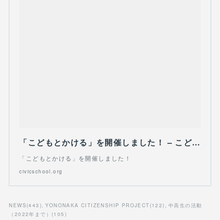
「こどもとかける」を開催しました！ – こどもNPOシビックスクール
「こどもとかける」を開催しました！
civicschool.org
NEWS
(
443
)
YONONAKA CITIZENSHIP PROJECT
(
122
)
中高生の活動
（2022年まで）
(
105
)