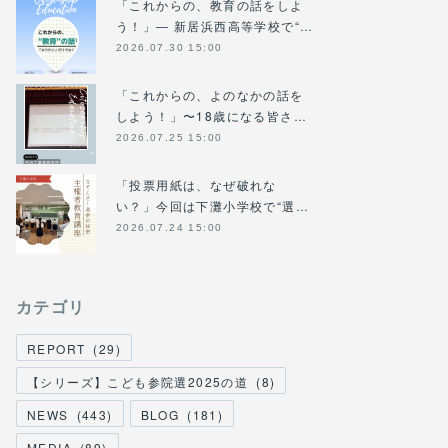
「これからの、教育の話をしよ
う！」― 新居浜西高等学校で“…
2026.07.30 15:00
「これからの、よのなかの話を
しよう！」〜18歳になる皆さ…
2026.07.25 15:00
「投票用紙は、なぜ破れな
い？」今回は下灘小学校で“選…
2026.07.24 15:00
カテゴリ
REPORT
(
29
)
【シリーズ】こども参院選2025の道
(
8
)
NEWS
(
443
)
BLOG
(
181
)
MEDIA
(
89
)