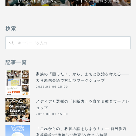
「お金と為替のしくみを
のイベント情報が更新さ
考えよう！」
れました！
検索
記事一覧
家族の「困った！」から、まちと政治を考える――
大月未来会議で対話型ワークショップ
2026.08.06 15:00
メディアと選挙の「判断力」を育てる教育ワークシ
ョップ
2026.08.01 15:00
「これからの、教育の話をしよう！」― 新居浜西
高等学校で“進路”と“教育”を考える時間