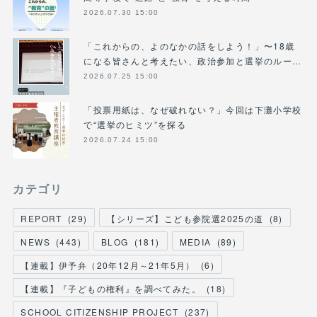
2026.07.30 15:00
「これからの、よのなかの話をしよう！」〜18歳
になる皆さんと考えたい、政治参加と選挙のルー…
2026.07.25 15:00
「投票用紙は、なぜ破れない？」今回は下灘小学校
で“選挙のヒミツ”を探る
2026.07.24 15:00
カテゴリ
REPORT
(
29
)
【シリーズ】こども参院選2025の道
(
8
)
NEWS
(
443
)
BLOG
(
181
)
MEDIA
(
89
)
【連載】伊予弁（20年12月～21年5月）
(
6
)
【連載】『子どもの権利』を調べてみた。
(
18
)
SCHOOL CITIZENSHIP PROJECT
(
237
)