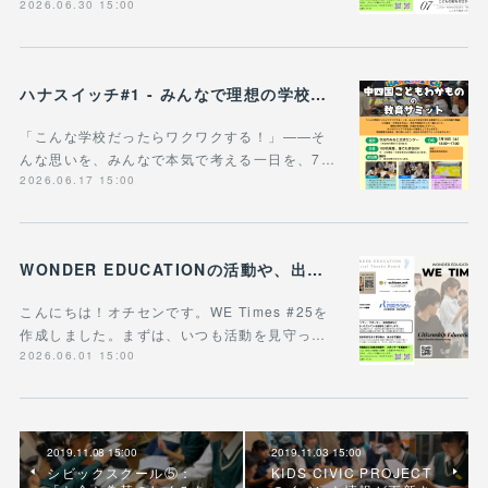
2026.06.30 15:00
ハナスイッチ#1 - みんなで理想の学校や学びの未来を考える新企画、スタート！
「こんな学校だったらワクワクする！」——そ
んな思いを、みんなで本気で考える一日を、7…
2026.06.17 15:00
WONDER EDUCATIONの活動や、出張講座・講演のご案内をまとめた 『WE Times #25』を公開しました！
こんにちは！オチセンです。WE Times #25を
作成しました。まずは、いつも活動を見守っ…
2026.06.01 15:00
2019.11.08 15:00
2019.11.03 15:00
シビックスクール⑤：
KIDS CIVIC PROJECT