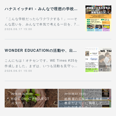
ハナスイッチ#1 - みんなで理想の学校や学びの未来を考える新企画、スタート！
「こんな学校だったらワクワクする！」——そ
んな思いを、みんなで本気で考える一日を、7…
2026.06.17 15:00
WONDER EDUCATIONの活動や、出張講座・講演のご案内をまとめた 『WE Times #25』を公開しました！
こんにちは！オチセンです。WE Times #25を
作成しました。まずは、いつも活動を見守っ…
2026.06.01 15:00
2019.09.30 15:00
2019.09.01 15:00
KIDS CIVIC PROJECT
総務省の広報誌『主権者
スタート！
教育だより』に掲載して
いただきました！