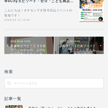
WeCityエピソード・ゼロ「こども商店街」開催！
こんにちは！オチセンです😊今日はイベントの
告知です！
2026.05.12 15:00
2026.06.04 15:00
2026.05.30 15:00
愛媛県立川之江高等学校
（5/31）【代表ブログ】
で「これからの、よのな
『！』を『？』に変える
かの話をしよう！」を…
だけで、 政治の対話は…
検索
記事一覧
家族の「困った！」から、まちと政治を考える――