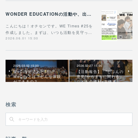
WONDER EDUCATIONの活動や、出張講座・講演のご案内をまとめた 『WE Times #25』を公開しました！
こんにちは！オチセンです。WE Times #25を
作成しました。まずは、いつも活動を見守っ…
2026.06.01 15:00
2026.03.02 15:00
2026.02.27 15:00
WeCityまであと5日 -
【活動報告】「“じぶんの
WeCityとは？どんな体験
意見”からまちに関わる」
ができるの？
こどもの権利×主権者…
検索