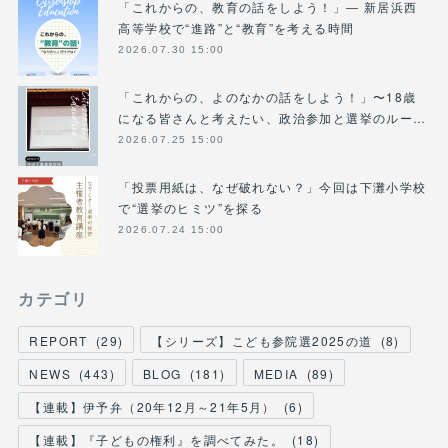
「これからの、教育の話をしよう！」― 新居浜西
高等学校で“進路”と“教育”を考える時間
2026.07.30 15:00
「これからの、よのなかの話をしよう！」〜18歳
になる皆さんと考えたい、政治参加と選挙のルー…
2026.07.25 15:00
「投票用紙は、なぜ破れない？」今回は下灘小学校
で“選挙のヒミツ”を探る
2026.07.24 15:00
カテゴリ
REPORT
(
29
)
【シリーズ】こども参院選2025の道
(
8
)
NEWS
(
443
)
BLOG
(
181
)
MEDIA
(
89
)
【連載】伊予弁（20年12月～21年5月）
(
6
)
【連載】『子どもの権利』を調べてみた。
(
18
)