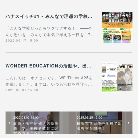
ハナスイッチ#1 - みんなで理想の学校や学びの未来を考える新企画、スタート！
「こんな学校だったらワクワクする！」——そ
んな思いを、みんなで本気で考える一日を、7…
2026.06.17 15:00
WONDER EDUCATIONの活動や、出張講座・講演のご案内をまとめた 『WE Times #25』を公開しました！
こんにちは！オチセンです。WE Times #25を
作成しました。まずは、いつも活動を見守っ…
2026.06.01 15:00
2025.03.02 15:00
2025.02.25 15:00
政策・実務研修「選挙事
横浜市立田奈中学校で出
務」で、主権者教育に関
張教室を開催！
する講演会を担当しま…