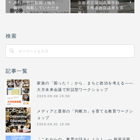
本日の朝日新聞（地方
京都府立須知高等学校
版）に掲載していただき
で、主権者教育講座を実
ました！
施！
検索
記事一覧
家族の「困った！」から、まちと政治を考える――
大月未来会議で対話型ワークショップ
2026.08.06 15:00
メディアと選挙の「判断力」を育てる教育ワークシ
ョップ
2026.08.01 15:00
「これからの、教育の話をしよう！」― 新居浜西