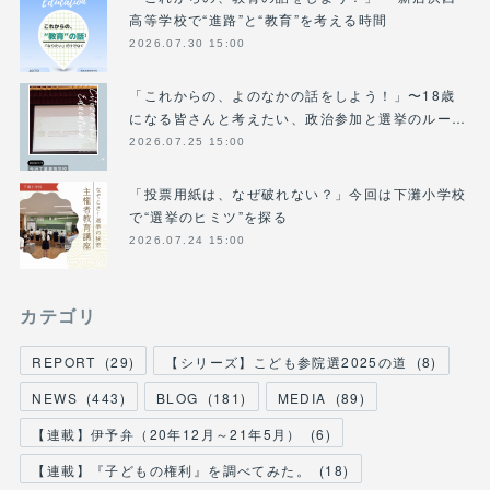
高等学校で“進路”と“教育”を考える時間
2026.07.30 15:00
「これからの、よのなかの話をしよう！」〜18歳
になる皆さんと考えたい、政治参加と選挙のルー…
2026.07.25 15:00
「投票用紙は、なぜ破れない？」今回は下灘小学校
で“選挙のヒミツ”を探る
2026.07.24 15:00
カテゴリ
REPORT
(
29
)
【シリーズ】こども参院選2025の道
(
8
)
NEWS
(
443
)
BLOG
(
181
)
MEDIA
(
89
)
【連載】伊予弁（20年12月～21年5月）
(
6
)
【連載】『子どもの権利』を調べてみた。
(
18
)