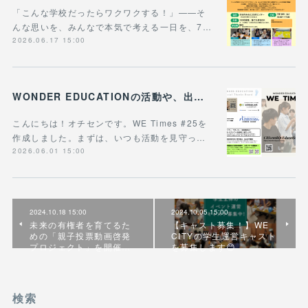
「こんな学校だったらワクワクする！」——そ
んな思いを、みんなで本気で考える一日を、7…
2026.06.17 15:00
WONDER EDUCATIONの活動や、出張講座・講演のご案内をまとめた 『WE Times #25』を公開しました！
こんにちは！オチセンです。WE Times #25を
作成しました。まずは、いつも活動を見守っ…
2026.06.01 15:00
2024.10.18 15:00
2024.10.05 15:00
未来の有権者を育てるた
【キャスト募集！】WE
めの「親子投票動画啓発
CITYの学生運営キャスト
プロジェクト」を開催…
を募集します😊
検索