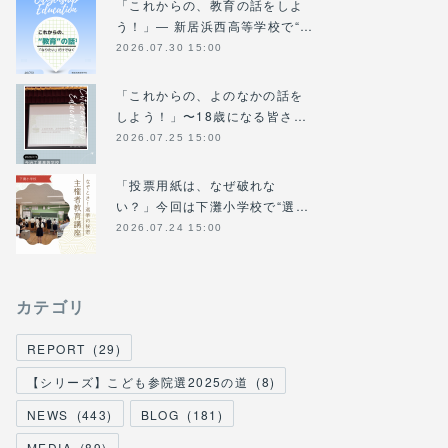
「これからの、教育の話をしよ
う！」― 新居浜西高等学校で“…
2026.07.30 15:00
「これからの、よのなかの話を
しよう！」〜18歳になる皆さ…
2026.07.25 15:00
「投票用紙は、なぜ破れな
い？」今回は下灘小学校で“選…
2026.07.24 15:00
カテゴリ
REPORT
(
29
)
【シリーズ】こども参院選2025の道
(
8
)
NEWS
(
443
)
BLOG
(
181
)
MEDIA
(
89
)