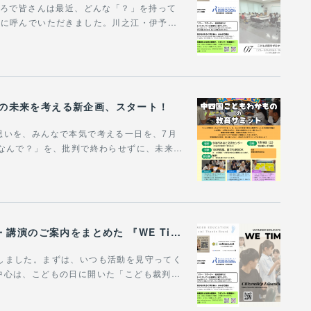
。ところで皆さんは最近、どんな「？」を持って
場に呼んでいただきました。川之江・伊予…
びの未来を考える新企画、スタート！
思いを、みんなで本気で考える一日を、7月
「なんで？」を、批判で終わらせずに、未来…
WONDER EDUCATIONの活動や、出張講座・講演のご案内をまとめた 『WE Times #25』を公開しました！
作成しました。まずは、いつも活動を見守ってく
中心は、こどもの日に開いた「こども裁判…