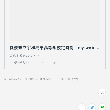
愛媛県立宇和島東高等学校定時制 - my weblog : 主権者教育・生徒総会 by hp-admin
公式学校Webサイト
uwajimahigashi-h-pt.esnet.ed.jp
NEWS
(
443
)
SCHOOL CITIZENSHIP PROJECT
(
237
)