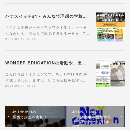
ハナスイッチ#1 - みんなで理想の学校や学びの未来を考える新企画、スタート！
「こんな学校だったらワクワクする！」——そ
んな思いを、みんなで本気で考える一日を、7…
2026.06.17 15:00
WONDER EDUCATIONの活動や、出張講座・講演のご案内をまとめた 『WE Times #25』を公開しました！
こんにちは！オチセンです。WE Times #25を
作成しました。まずは、いつも活動を見守っ…
2026.06.01 15:00
2018.09.19 13:00
2018.09.18 13:00
県西で講座を実施！
平成済美中等教育学校
は、高校2年生を対象に
授業！