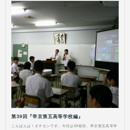
第39回『帝京第五高等学校編』
こんばんは！オチセンです。今日は39校目、帝京第五高等学