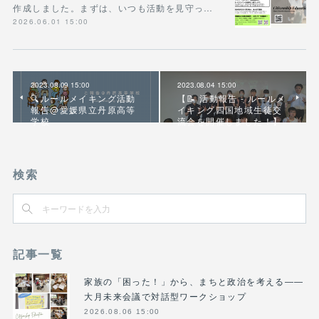
作成しました。まずは、いつも活動を見守っ…
2026.06.01 15:00
2023.08.09 15:00
2023.08.04 15:00
🔍ルールメイキング活動
【📝 活動報告 - ルールメ
報告@愛媛県立丹原高等
イキング四国地域生徒交
学校
流会を開催しました！】
検索
記事一覧
家族の「困った！」から、まちと政治を考える――
大月未来会議で対話型ワークショップ
2026.08.06 15:00