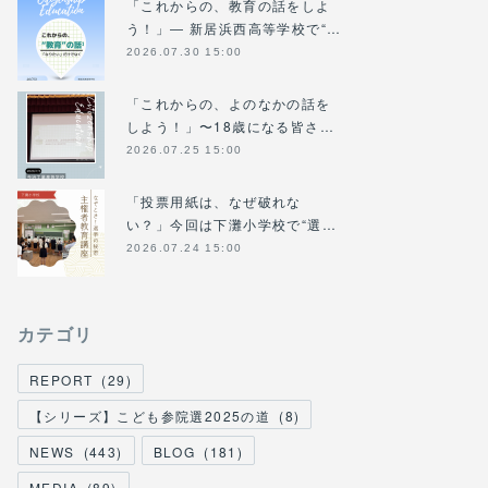
「これからの、教育の話をしよ
う！」― 新居浜西高等学校で“…
2026.07.30 15:00
「これからの、よのなかの話を
しよう！」〜18歳になる皆さ…
2026.07.25 15:00
「投票用紙は、なぜ破れな
い？」今回は下灘小学校で“選…
2026.07.24 15:00
カテゴリ
REPORT
(
29
)
【シリーズ】こども参院選2025の道
(
8
)
NEWS
(
443
)
BLOG
(
181
)
MEDIA
(
89
)