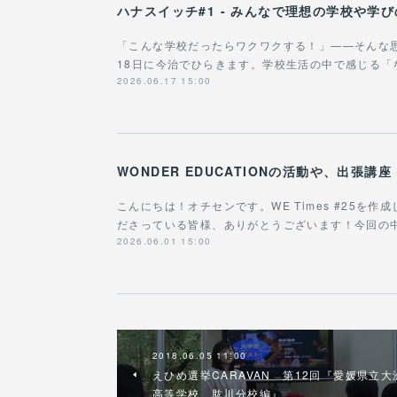
ハナスイッチ#1 - みんなで理想の学校や学
「こんな学校だったらワクワクする！」——そんな
18日に今治でひらきます。学校生活の中で感じる
2026.06.17 15:00
こんにちは！オチセンです。WE Times #25を
ださっている皆様、ありがとうございます！今回の
2026.06.01 15:00
2018.06.05 11:00
えひめ選挙CARAVAN 第12回『愛媛県立大
高等学校 肱川分校編』