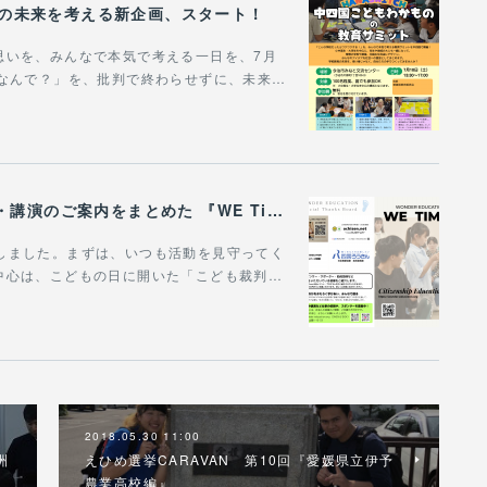
びの未来を考える新企画、スタート！
思いを、みんなで本気で考える一日を、7月
「なんで？」を、批判で終わらせずに、未来…
WONDER EDUCATIONの活動や、出張講座・講演のご案内をまとめた 『WE Times #25』を公開しました！
作成しました。まずは、いつも活動を見守ってく
中心は、こどもの日に開いた「こども裁判…
2018.05.30 11:00
洲
えひめ選挙CARAVAN 第10回『愛媛県立伊予
農業高校編』