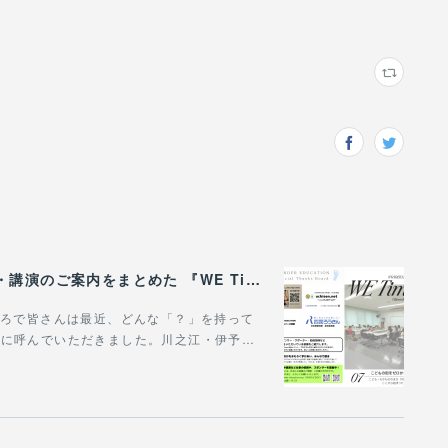
WONDER EDUCATIONの活動や、出張講座・講演のご案内をまとめた 『WE Times #26』を公開しました！
。ところで皆さんは最近、どんな「？」を持って
場に呼んでいただきました。川之江・伊予…