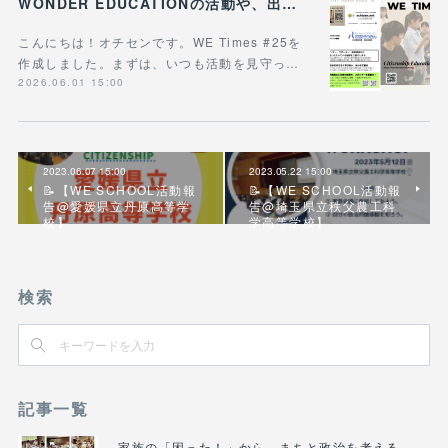
WONDER EDUCATIONの活動や、出張講座・講演のご案内をまとめた 『WE Times #25』を公開しました！
こんにちは！オチセンです。WE Times #25を
作成しました。まずは、いつも活動を見守っ…
2026.06.01 15:00
2023.06.07 15:00
2023.05.22 15:00
📝【WE SCHOOL活動報
📝【WE SCHOOL活動報
告@愛媛県立丹原高等学
告@埼玉県立秩父農工科
校】
学高等学校】
検索
記事一覧
家族の「困った！」から、まちと政治を考える――