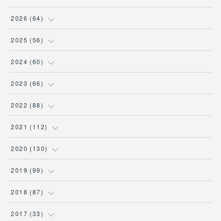
2026
(
64
)
(
2
)
2025
(
56
)
(
6
)
(
1
)
2024
(
60
)
(
9
)
(
2
)
(
12
)
2023
(
66
)
(
11
)
(
1
)
(
13
)
(
1
)
2022
(
88
)
(
13
)
(
5
)
(
12
)
(
5
)
(
12
)
2021
(
112
)
(
16
)
(
9
)
(
4
)
(
2
)
(
6
)
(
7
)
2020
(
130
)
(
7
)
(
4
)
(
4
)
(
4
)
(
3
)
(
4
)
(
23
)
2019
(
99
)
(
3
)
(
2
)
(
6
)
(
1
)
(
15
)
(
25
)
(
6
)
2018
(
87
)
(
10
)
(
2
)
(
4
)
(
1
)
(
1
)
(
7
)
(
11
)
(
9
)
2017
(
33
)