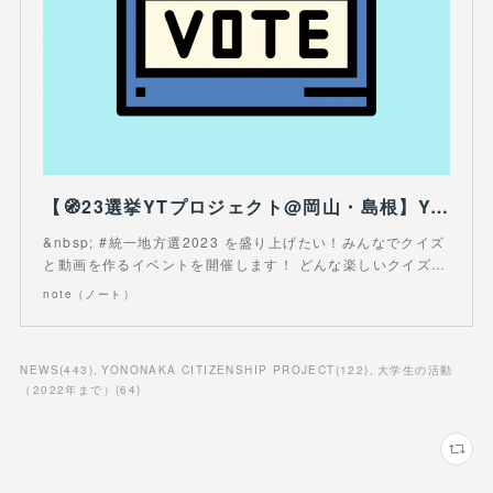
【🧭23選挙YTプロジェクト@岡山・島根】YouTuberになって、クイズ動画を配信しよう！｜一般社団法人 WONDER EDUCATION｜note
&nbsp; #統一地方選2023 を盛り上げたい！みんなでクイズ
と動画を作るイベントを開催します！ どんな楽しいクイズ…
note（ノート）
NEWS
(
443
)
YONONAKA CITIZENSHIP PROJECT
(
122
)
大学生の活動
（2022年まで）
(
64
)