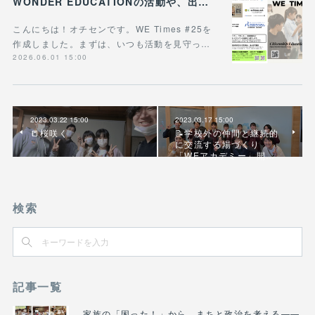
WONDER EDUCATIONの活動や、出張講座・講演のご案内をまとめた 『WE Times #25』を公開しました！
こんにちは！オチセンです。WE Times #25を
作成しました。まずは、いつも活動を見守っ…
2026.06.01 15:00
2023.03.22 15:00
2023.03.17 15:00
📒桜咲く
📝学校外の仲間と継続的
に交流する場づくり
「WEアカデミー」開…
検索
記事一覧
家族の「困った！」から、まちと政治を考える――