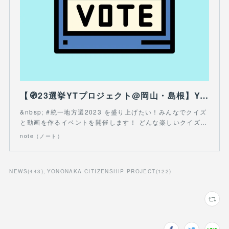
【🧭23選挙YTプロジェクト@岡山・島根】YouTuberになって、クイズ動画を配信しよう！｜一般社団法人 WONDER EDUCATION｜note
&nbsp; #統一地方選2023 を盛り上げたい！みんなでクイズ
と動画を作るイベントを開催します！ どんな楽しいクイズ…
note（ノート）
NEWS
(
443
)
YONONAKA CITIZENSHIP PROJECT
(
122
)