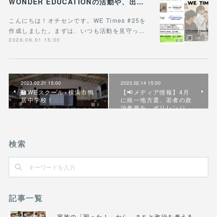
WONDER EDUCATIONの活動や、出張講座・講演のご案内をまとめた 『WE Times #25』を公開しました！
こんにちは！オチセンです。WE Times #25を
作成しました。まずは、いつも活動を見守っ…
2026.06.01 15:00
2023.02.21 15:00
2023.02.14 15:00
🏫WEスクール×横浜市鴨
【📢メディア情報】4月
居中学校！
に統一地方選、若者の政
治参画を ポリレンジ…
検索
記事一覧
家族の「困った！」から、まちと政治を考える――