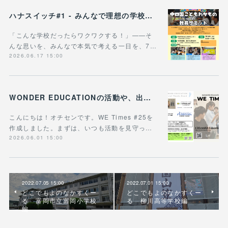
ハナスイッチ#1 - みんなで理想の学校や学びの未来を考える新企画、スタート！
「こんな学校だったらワクワクする！」——そ
んな思いを、みんなで本気で考える一日を、7…
2026.06.17 15:00
WONDER EDUCATIONの活動や、出張講座・講演のご案内をまとめた 『WE Times #25』を公開しました！
こんにちは！オチセンです。WE Times #25を
作成しました。まずは、いつも活動を見守っ…
2026.06.01 15:00
2022.07.05 15:00
2022.07.01 15:00
どこでもよのなかすくー
どこでもよのなかすくー
る 富岡市立富岡小学校
る 柳川高等学校編
編