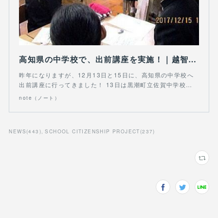
高知県の中学校で、出前講座を実施！｜越智大貴 / NEXT CONEXION｜note
昨年になりますが、12月13日と15日に、高知県の中学校へ
出前講座に行ってきました！ 13日は黒潮町立佐賀中学校…
note（ノート）
NEWS
(
443
)
SCHOOL CITIZENSHIP PROJECT
(
237
)