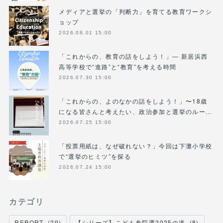
メディアと選挙の「判断力」を育てる教育ワークシ
ョップ
2026.08.01 15:00
「これからの、教育の話をしよう！」― 新居浜西
高等学校で“進路”と“教育”を考える時間
2026.07.30 15:00
「これからの、よのなかの話をしよう！」〜18歳
になる皆さんと考えたい、政治参加と選挙のルー…
2026.07.25 15:00
「投票用紙は、なぜ破れない？」今回は下灘小学校
で“選挙のヒミツ”を探る
2026.07.24 15:00
カテゴリ
REPORT
(
29
)
【シリーズ】こども参院選2025の道
(
8
)