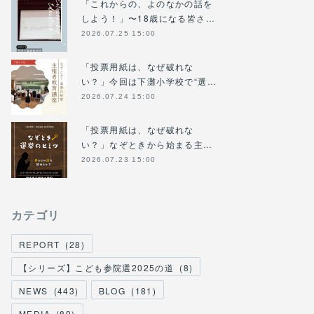
「これからの、よのなかの話を
しよう！」〜18歳になる皆さ…
2026.07.25 15:00
「投票用紙は、なぜ破れな
い？」今回は下灘小学校で“選…
2026.07.24 15:00
「投票用紙は、なぜ破れな
い？」なぞときから始まる主…
2026.07.23 15:00
カテゴリ
REPORT
(
28
)
【シリーズ】こども参院選2025の道
(
8
)
NEWS
(
443
)
BLOG
(
181
)
MEDIA
(
89
)