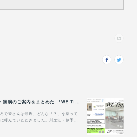
WONDER EDUCATIONの活動や、出張講座・講演のご案内をまとめた 『WE Times #26』を公開しました！
。ところで皆さんは最近、どんな「？」を持って
場に呼んでいただきました。川之江・伊予…