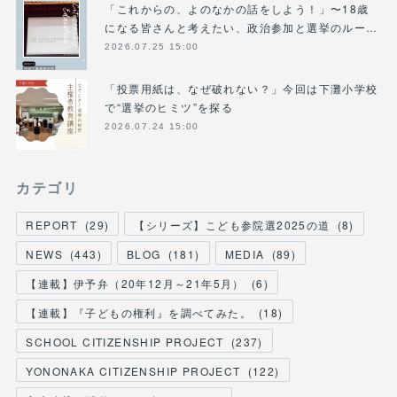
「これからの、よのなかの話をしよう！」〜18歳
になる皆さんと考えたい、政治参加と選挙のルー…
2026.07.25 15:00
「投票用紙は、なぜ破れない？」今回は下灘小学校
で“選挙のヒミツ”を探る
2026.07.24 15:00
カテゴリ
REPORT
(
29
)
【シリーズ】こども参院選2025の道
(
8
)
NEWS
(
443
)
BLOG
(
181
)
MEDIA
(
89
)
【連載】伊予弁（20年12月～21年5月）
(
6
)
【連載】『子どもの権利』を調べてみた。
(
18
)
SCHOOL CITIZENSHIP PROJECT
(
237
)
YONONAKA CITIZENSHIP PROJECT
(
122
)