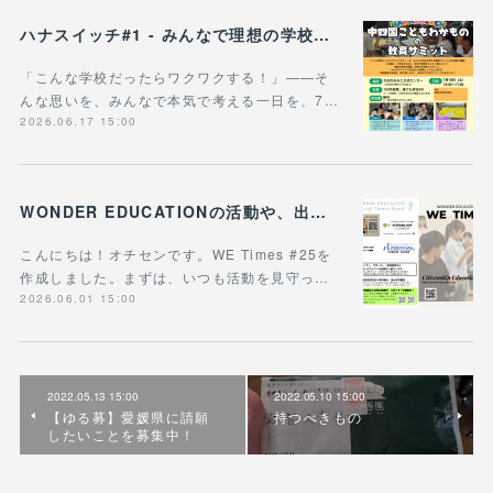
ハナスイッチ#1 - みんなで理想の学校や学びの未来を考える新企画、スタート！
「こんな学校だったらワクワクする！」——そ
んな思いを、みんなで本気で考える一日を、7…
2026.06.17 15:00
WONDER EDUCATIONの活動や、出張講座・講演のご案内をまとめた 『WE Times #25』を公開しました！
こんにちは！オチセンです。WE Times #25を
作成しました。まずは、いつも活動を見守っ…
2026.06.01 15:00
2022.05.13 15:00
2022.05.10 15:00
【ゆる募】愛媛県に請願
持つべきもの
したいことを募集中！