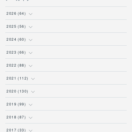
2026
(
64
)
(
2
)
2025
(
56
)
(
6
)
(
1
)
2024
(
60
)
(
9
)
(
2
)
(
12
)
2023
(
66
)
(
11
)
(
1
)
(
13
)
(
1
)
2022
(
88
)
(
13
)
(
5
)
(
12
)
(
5
)
(
12
)
2021
(
112
)
(
16
)
(
9
)
(
4
)
(
2
)
(
6
)
(
7
)
2020
(
130
)
(
7
)
(
4
)
(
4
)
(
4
)
(
3
)
(
4
)
(
23
)
2019
(
99
)
(
3
)
(
2
)
(
6
)
(
1
)
(
15
)
(
25
)
(
6
)
2018
(
87
)
(
10
)
(
2
)
(
4
)
(
1
)
(
1
)
(
7
)
(
11
)
(
9
)
2017
(
33
)