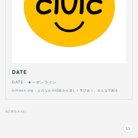
DATE
DATE - ★＝オンライン
ochisen.org - よのなかの仕組みを楽しく学びあう、みんなで創る
NEWS
(
443
)