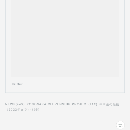
Twitter
NEWS
(
443
)
YONONAKA CITIZENSHIP PROJECT
(
122
)
中高生の活動
（2022年まで）
(
105
)