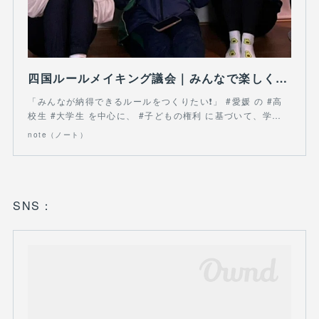
四国ルールメイキング議会｜みんなで楽しくよのなかづくりプロジェクト - NPO法人 NEXT CONEXION｜note
「みんなが納得できるルールをつくりたい❗」 #愛媛 の #高
校生 #大学生 を中心に、 #子どもの権利 に基づいて、学…
note（ノート）
SNS：