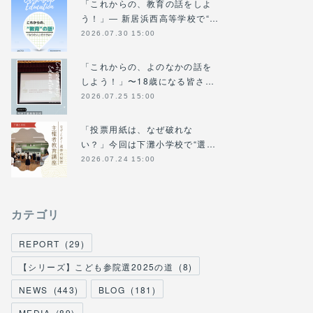
「これからの、教育の話をしよ
う！」― 新居浜西高等学校で“…
2026.07.30 15:00
「これからの、よのなかの話を
しよう！」〜18歳になる皆さ…
2026.07.25 15:00
「投票用紙は、なぜ破れな
い？」今回は下灘小学校で“選…
2026.07.24 15:00
カテゴリ
REPORT
(
29
)
【シリーズ】こども参院選2025の道
(
8
)
NEWS
(
443
)
BLOG
(
181
)
MEDIA
(
89
)