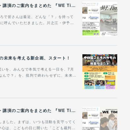
WONDER EDUCATIONの活動や、出張講座・講演のご案内をまとめた 『WE Times #26』を公開しました！
。ところで皆さんは最近、どんな「？」を持って
場に呼んでいただきました。川之江・伊予…
びの未来を考える新企画、スタート！
思いを、みんなで本気で考える一日を、7月
「なんで？」を、批判で終わらせずに、未来…
WONDER EDUCATIONの活動や、出張講座・講演のご案内をまとめた 『WE Times #25』を公開しました！
作成しました。まずは、いつも活動を見守ってく
中心は、こどもの日に開いた「こども裁判…