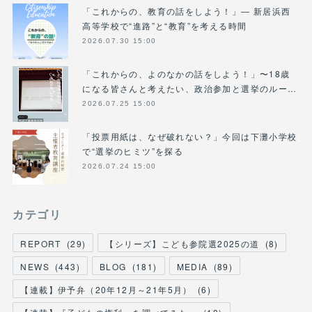
「これからの、教育の話をしよう！」― 新居浜西
高等学校で“進路”と“教育”を考える時間
2026.07.30 15:00
「これからの、よのなかの話をしよう！」〜18歳
になる皆さんと考えたい、政治参加と選挙のルー…
2026.07.25 15:00
「投票用紙は、なぜ破れない？」今回は下灘小学校
で“選挙のヒミツ”を探る
2026.07.24 15:00
カテゴリ
REPORT
(
29
)
【シリーズ】こども参院選2025の道
(
8
)
NEWS
(
443
)
BLOG
(
181
)
MEDIA
(
89
)
【連載】伊予弁（20年12月～21年5月）
(
6
)