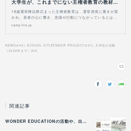
大学生が、これまでにない主権者教育の教材をつくり、教育現場に広げたい！
18歳選挙権以降広まった主権者教育は、選挙啓発に重きが置
かれ、若者の心に響き、意識や行動につながっているとは…
camp-fire.jp
NEWS
(
443
)
SCHOOL CITIZENSHIP PROJECT
(
237
)
大学生の活動
（2022年まで）
(
64
)
関連記事
WONDER EDUCATIONの活動や、出張講座・講演のご案内をまとめた 『WE Times #26』を公開しました！