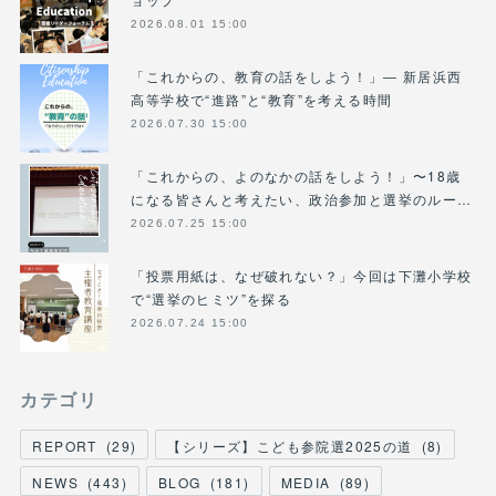
2026.08.01 15:00
「これからの、教育の話をしよう！」― 新居浜西
高等学校で“進路”と“教育”を考える時間
2026.07.30 15:00
「これからの、よのなかの話をしよう！」〜18歳
になる皆さんと考えたい、政治参加と選挙のルー…
2026.07.25 15:00
「投票用紙は、なぜ破れない？」今回は下灘小学校
で“選挙のヒミツ”を探る
2026.07.24 15:00
カテゴリ
REPORT
(
29
)
【シリーズ】こども参院選2025の道
(
8
)
NEWS
(
443
)
BLOG
(
181
)
MEDIA
(
89
)