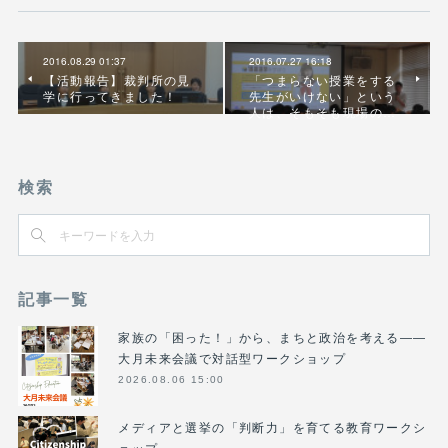
2016.08.29 01:37
2016.07.27 16:18
【活動報告】裁判所の見
「つまらない授業をする
学に行ってきました！
先生がいけない」という
人は、そもそも現場の…
検索
記事一覧
家族の「困った！」から、まちと政治を考える――
大月未来会議で対話型ワークショップ
2026.08.06 15:00
メディアと選挙の「判断力」を育てる教育ワークシ
ョップ