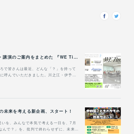
WONDER EDUCATIONの活動や、出張講座・講演のご案内をまとめた 『WE Times #26』を公開しました！
。ところで皆さんは最近、どんな「？」を持って
場に呼んでいただきました。川之江・伊予…
びの未来を考える新企画、スタート！
思いを、みんなで本気で考える一日を、7月
「なんで？」を、批判で終わらせずに、未来…