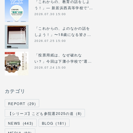
「これからの、教育の話をしよ
う！」― 新居浜西高等学校で“…
2026.07.30 15:00
「これからの、よのなかの話を
しよう！」〜18歳になる皆さ…
2026.07.25 15:00
「投票用紙は、なぜ破れな
い？」今回は下灘小学校で“選…
2026.07.24 15:00
カテゴリ
REPORT
(
29
)
【シリーズ】こども参院選2025の道
(
8
)
NEWS
(
443
)
BLOG
(
181
)
MEDIA
(
89
)