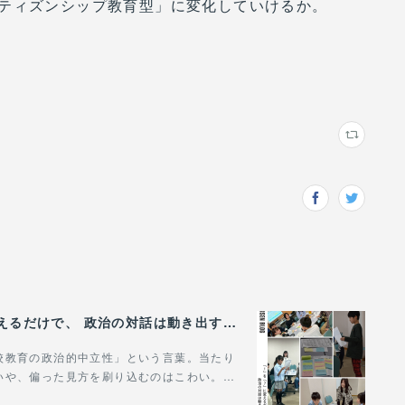
ティズンシップ教育型」に変化していけるか。
（5/31）【代表ブログ】『！』を『？』に変えるだけで、 政治の対話は動き出す。 - 政治的中立は「状態」じゃなく「ふるまい」だ。
校教育の政治的中立性」という言葉。当たり
いや、偏った見方を刷り込むのはこわい。…