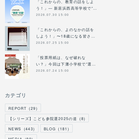
「これからの、教育の話をしよ
う！」― 新居浜西高等学校で“…
2026.07.30 15:00
「これからの、よのなかの話を
しよう！」〜18歳になる皆さ…
2026.07.25 15:00
「投票用紙は、なぜ破れな
い？」今回は下灘小学校で“選…
2026.07.24 15:00
カテゴリ
REPORT
(
29
)
【シリーズ】こども参院選2025の道
(
8
)
NEWS
(
443
)
BLOG
(
181
)
MEDIA
(
89
)