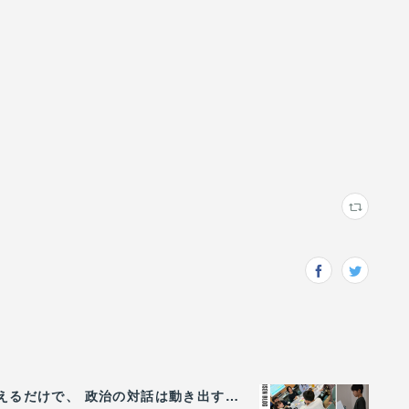
（5/31）【代表ブログ】『！』を『？』に変えるだけで、 政治の対話は動き出す。 - 政治的中立は「状態」じゃなく「ふるまい」だ。