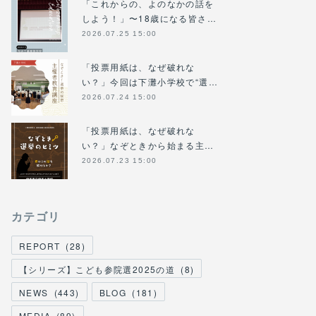
「これからの、よのなかの話を
しよう！」〜18歳になる皆さ…
2026.07.25 15:00
「投票用紙は、なぜ破れな
い？」今回は下灘小学校で“選…
2026.07.24 15:00
「投票用紙は、なぜ破れな
い？」なぞときから始まる主…
2026.07.23 15:00
カテゴリ
REPORT
(
28
)
【シリーズ】こども参院選2025の道
(
8
)
NEWS
(
443
)
BLOG
(
181
)
MEDIA
(
89
)