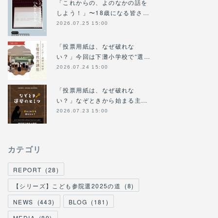
「これからの、よのなかの話を
しよう！」〜18歳になる皆さ…
2026.07.25 15:00
「投票用紙は、なぜ破れな
い？」今回は下灘小学校で“選…
2026.07.24 15:00
「投票用紙は、なぜ破れな
い？」なぞときから始まる主…
2026.07.23 15:00
カテゴリ
REPORT
(
28
)
【シリーズ】こども参院選2025の道
(
8
)
NEWS
(
443
)
BLOG
(
181
)
MEDIA
(
89
)