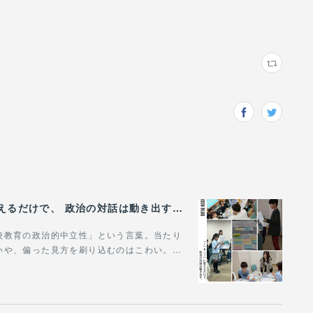
（5/31）【代表ブログ】『！』を『？』に変えるだけで、 政治の対話は動き出す。 - 政治的中立は「状態」じゃなく「ふるまい」だ。
校教育の政治的中立性」という言葉。当たり
いや、偏った見方を刷り込むのはこわい。…