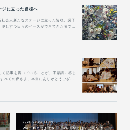
ージに立った皆様へ
新社会人新たなステージに立った皆様、調子
、少しずつ日々のペースができてきた頃で…
うして記事を書いていることが、不思議に感じ
たすべての皆さま、本当にありがとうござ…
2026.03.02 15:00
WeCityまであと5日 - WeCityとは？どんな体