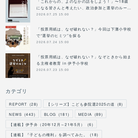
「これからの、よのなかの話をしよう！」〜18歳
になる皆さんと考えたい、政治参加と選挙のルー…
2026.07.25 15:00
「投票用紙は、なぜ破れない？」今回は下灘小学校
で“選挙のヒミツ”を探る
2026.07.24 15:00
「投票用紙は、なぜ破れない？」なぞときから始ま
る主権者教育 in 伊予小学校
2026.07.23 15:00
カテゴリ
REPORT
(
28
)
【シリーズ】こども参院選2025の道
(
8
)
NEWS
(
443
)
BLOG
(
181
)
MEDIA
(
89
)
【連載】伊予弁（20年12月～21年5月）
(
6
)
【連載】『子どもの権利』を調べてみた。
(
18
)