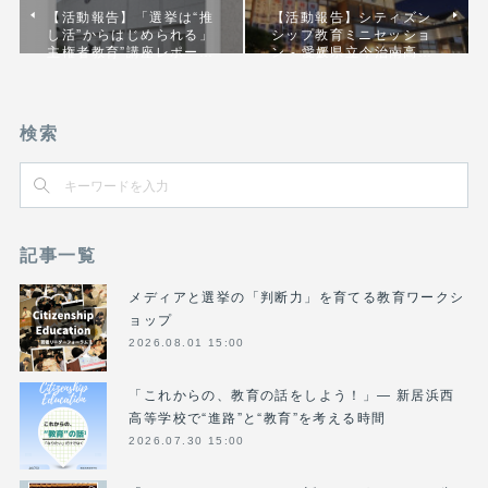
【活動報告】「選挙は“推
【活動報告】シティズン
し活”からはじめられる」
シップ教育ミニセッショ
主権者教育”講座レポー…
ン - 愛媛県立今治南高…
検索
記事一覧
メディアと選挙の「判断力」を育てる教育ワークシ
ョップ
2026.08.01 15:00
「これからの、教育の話をしよう！」― 新居浜西
高等学校で“進路”と“教育”を考える時間
2026.07.30 15:00