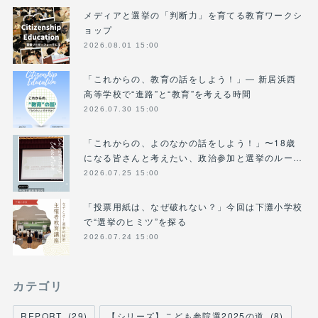
メディアと選挙の「判断力」を育てる教育ワークシ
ョップ
2026.08.01 15:00
「これからの、教育の話をしよう！」― 新居浜西
高等学校で“進路”と“教育”を考える時間
2026.07.30 15:00
「これからの、よのなかの話をしよう！」〜18歳
になる皆さんと考えたい、政治参加と選挙のルー…
2026.07.25 15:00
「投票用紙は、なぜ破れない？」今回は下灘小学校
で“選挙のヒミツ”を探る
2026.07.24 15:00
カテゴリ
REPORT
(
29
)
【シリーズ】こども参院選2025の道
(
8
)