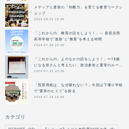
メディアと選挙の「判断力」を育てる教育ワークシ
ョップ
2026.08.01 15:00
「これからの、教育の話をしよう！」― 新居浜西
高等学校で“進路”と“教育”を考える時間
2026.07.30 15:00
「これからの、よのなかの話をしよう！」〜18歳
になる皆さんと考えたい、政治参加と選挙のルー…
2026.07.25 15:00
「投票用紙は、なぜ破れない？」今回は下灘小学校
で“選挙のヒミツ”を探る
2026.07.24 15:00
カテゴリ
REPORT
(
29
)
【シリーズ】こども参院選2025の道
(
8
)