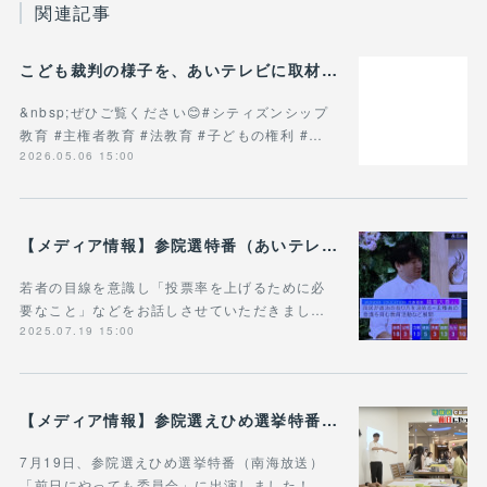
関連記事
こども裁判の様子を、あいテレビに取材していただきました！
&nbsp;ぜひご覧ください😊#シティズンシップ
教育 #主権者教育 #法教育 #子どもの権利 #…
2026.05.06 15:00
【メディア情報】参院選特番（あいテレビ）の愛媛選挙区の開票速報番組「選挙の日 えひめ」にゲスト出演しました！
若者の目線を意識し「投票率を上げるために必
要なこと」などをお話しさせていただきまし…
2025.07.19 15:00
【メディア情報】参院選えひめ選挙特番「前日にやっても委員会」にワークショップの様子を取り上げていただきました！
7月19日、参院選えひめ選挙特番（南海放送）
「前日にやっても委員会」に出演しました！