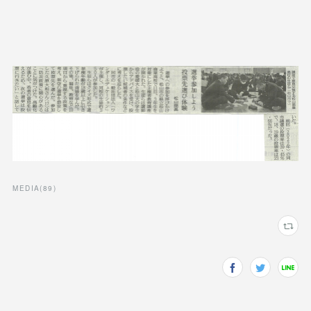
MEDIA
(
89
)