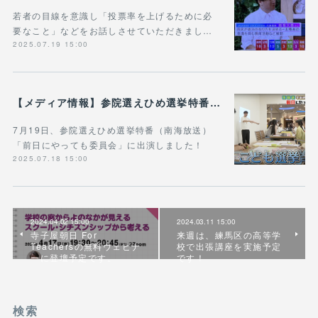
若者の目線を意識し「投票率を上げるために必
要なこと」などをお話しさせていただきまし…
2025.07.19 15:00
【メディア情報】参院選えひめ選挙特番「前日にやっても委員会」にワークショップの様子を取り上げていただきました！
7月19日、参院選えひめ選挙特番（南海放送）
「前日にやっても委員会」に出演しました！
2025.07.18 15:00
2024.04.02 15:00
2024.03.11 15:00
寺子屋朝日 For
来週は、練馬区の高等学
Teachersの無料ウェビナ
校で出張講座を実施予定
ーに登壇予定です。
です！
検索