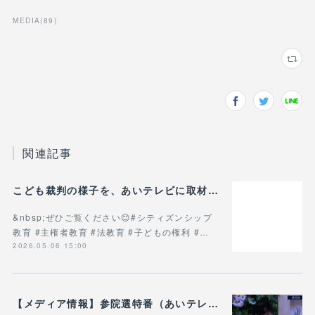
MEDIA
(
89
)
関連記事
こども裁判の様子を、あいテレビに取材していただきました！
&nbsp;ぜひご覧ください😊#シティズンシップ
教育 #主権者教育 #法教育 #子どもの権利 #…
2026.05.06 15:00
【メディア情報】参院選特番（あいテレビ）の愛媛選挙区の開票速報番組「選挙の日 えひめ」にゲスト出演しました！