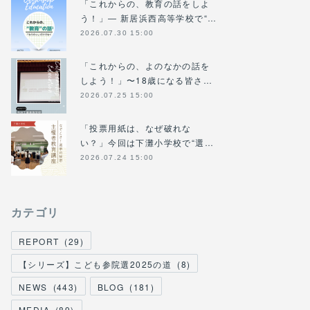
「これからの、教育の話をしよ
う！」― 新居浜西高等学校で“…
2026.07.30 15:00
「これからの、よのなかの話を
しよう！」〜18歳になる皆さ…
2026.07.25 15:00
「投票用紙は、なぜ破れな
い？」今回は下灘小学校で“選…
2026.07.24 15:00
カテゴリ
REPORT
(
29
)
【シリーズ】こども参院選2025の道
(
8
)
NEWS
(
443
)
BLOG
(
181
)
MEDIA
(
89
)