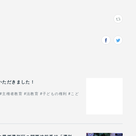
いただきました！
 #主権者教育 #法教育 #子どもの権利 #こど