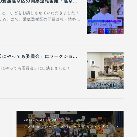
【メディア情報】参院選特番（あいテレビ）の愛媛選挙区の開票速報番組「選挙の日 えひめ」にゲスト出演しました！
こと」などをお話しさせていただきました！
えひめ」にて、愛媛選挙区の開票速報・情勢…
【メディア情報】参院選えひめ選挙特番「前日にやっても委員会」にワークショップの様子を取り上げていただきました！
日にやっても委員会」に出演しました！
2018.10.21 15:00
こどもタウンって、どういったイベントなの？