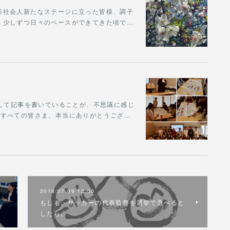
新社会人新たなステージに立った皆様、調子
、少しずつ日々のペースができてきた頃で…
うして記事を書いていることが、不思議に感じ
たすべての皆さま、本当にありがとうござ…
2018.07.09 12:00
もしも、サッカーの代表監督を選挙で選べると
したら。