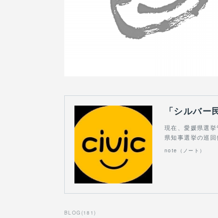
現在、愛媛県選挙
県知事選挙の巡回
note（ノート）
BLOG
(
181
)