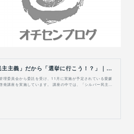
「シルバー民主主義」だから「選挙に行こう！？」｜越智大貴 / NEXT CONEXION , 主権者教育アドバイザー｜note
管理委員会から委託を受け、11月に実施が予定されている愛媛
啓発講座を実施しています。 講座の中では、「シルバー民主…