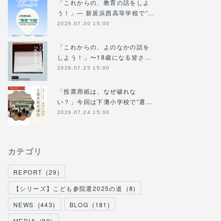
「これからの、教育の話をしよ
う！」― 新居浜西高等学校で“…
2026.07.30 15:00
「これからの、よのなかの話を
しよう！」〜18歳になる皆さ…
2026.07.25 15:00
「投票用紙は、なぜ破れな
い？」今回は下灘小学校で“選…
2026.07.24 15:00
カテゴリ
REPORT
(
29
)
【シリーズ】こども参院選2025の道
(
8
)
NEWS
(
443
)
BLOG
(
181
)
MEDIA
(
89
)