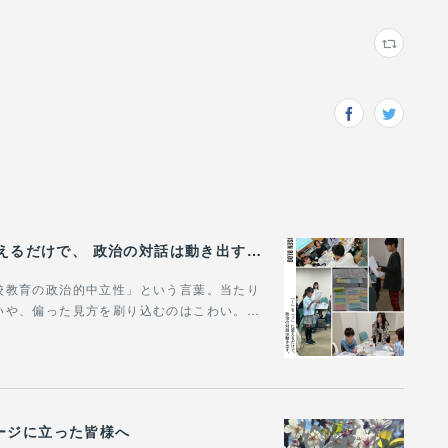
（5/31）【代表ブログ】『！』を『？』に変えるだけで、 政治の対話は動き出す。 - 政治的中立は「状態」じゃなく「ふるまい」だ。
校教育の政治的中立性」という言葉。当たり
いや、偏った見方を刷り込むのはこわい。…
ージに立った皆様へ