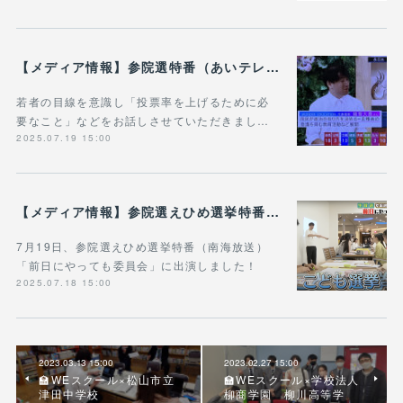
【メディア情報】参院選特番（あいテレビ）の愛媛選挙区の開票速報番組「選挙の日 えひめ」にゲスト出演しました！
若者の目線を意識し「投票率を上げるために必
要なこと」などをお話しさせていただきまし…
2025.07.19 15:00
【メディア情報】参院選えひめ選挙特番「前日にやっても委員会」にワークショップの様子を取り上げていただきました！
7月19日、参院選えひめ選挙特番（南海放送）
「前日にやっても委員会」に出演しました！
2025.07.18 15:00
2023.03.13 15:00
2023.02.27 15:00
🏫WEスクール×松山市立
🏫WEスクール×学校法人
津田中学校
柳商学園 柳川高等学