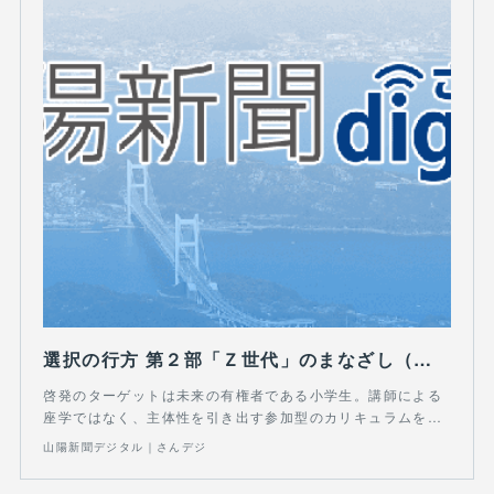
選択の行方 第２部「Ｚ世代」のまなざし（３）啓発イベント 児童に気付きの種まく：山陽新聞デジタル｜さんデジ
啓発のターゲットは未来の有権者である小学生。講師による
座学ではなく、主体性を引き出す参加型のカリキュラムを…
山陽新聞デジタル｜さんデジ