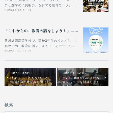
アと選挙の『判断力』を育てる教育ワークシ…
2026.08.01 15:00
「これからの、教育の話をしよう！」― 新居浜西高等学校で“進路”と“教育”を考える時間
新居浜西高等学校で、高校2年生の皆さんと「こ
れからの、教育の話をしよう！」をテーマに…
2026.07.30 15:00
2017.04.14 13:04
2017.03.05 05:50
改めて、こどもタウンと
civic-10歳からのよのな
準備の3ヶ月を振り返っ
かレッスンを開講しまし
て
た！
検索