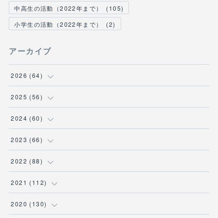
中高生の活動（2022年まで）
(
105
)
小学生の活動（2022年まで）
(
2
)
アーカイブ
2026
(
64
)
(
2
)
2025
(
56
)
(
6
)
(
1
)
2024
(
60
)
(
9
)
(
2
)
(
12
)
2023
(
66
)
(
11
)
(
1
)
(
13
)
(
1
)
2022
(
88
)
(
13
)
(
5
)
(
12
)
(
5
)
(
12
)
2021
(
112
)
(
16
)
(
9
)
(
4
)
(
2
)
(
6
)
(
7
)
2020
(
130
)