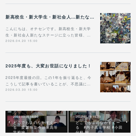
新高校生・新大学生・新社会人…新たなステージに立った皆様へ
こんにちは、オチセンです。新高校生・新大学
生・新社会人新たなステージに立った皆様、…
2026.04.20 15:00
2025年度も、大変お世話になりました！
2025年度最後の日。この1年を振り返ると、今
こうして記事を書いていることが、不思議に…
2026.03.30 15:00
2022.03.05 15:00
2022.01.19 15:00
どこでもよのなかすくー
どこでもよのなかすくー
る 愛媛県立今治東高等
る #内子高等学校 #小田
学校編
分校 編