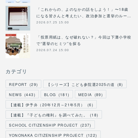
「これからの、よのなかの話をしよう！」〜18歳
になる皆さんと考えたい、政治参加と選挙のルー…
2026.07.25 15:00
「投票用紙は、なぜ破れない？」今回は下灘小学校
で“選挙のヒミツ”を探る
2026.07.24 15:00
カテゴリ
REPORT
(
29
)
【シリーズ】こども参院選2025の道
(
8
)
NEWS
(
443
)
BLOG
(
181
)
MEDIA
(
89
)
【連載】伊予弁（20年12月～21年5月）
(
6
)
【連載】『子どもの権利』を調べてみた。
(
18
)
SCHOOL CITIZENSHIP PROJECT
(
237
)
YONONAKA CITIZENSHIP PROJECT
(
122
)