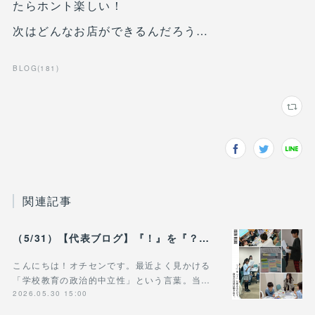
たらホント楽しい！
次はどんなお店ができるんだろう…
BLOG
(
181
)
関連記事
（5/31）【代表ブログ】『！』を『？』に変えるだけで、 政治の対話は動き出す。 - 政治的中立は「状態」じゃなく「ふるまい」だ。
こんにちは！オチセンです。最近よく見かける
「学校教育の政治的中立性」という言葉。当…
2026.05.30 15:00