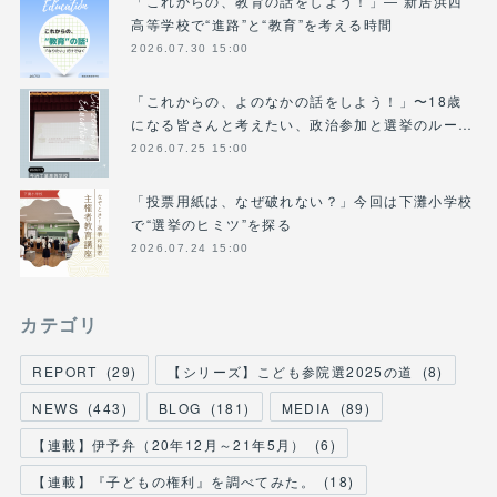
「これからの、教育の話をしよう！」― 新居浜西
高等学校で“進路”と“教育”を考える時間
2026.07.30 15:00
「これからの、よのなかの話をしよう！」〜18歳
になる皆さんと考えたい、政治参加と選挙のルー…
2026.07.25 15:00
「投票用紙は、なぜ破れない？」今回は下灘小学校
で“選挙のヒミツ”を探る
2026.07.24 15:00
カテゴリ
REPORT
(
29
)
【シリーズ】こども参院選2025の道
(
8
)
NEWS
(
443
)
BLOG
(
181
)
MEDIA
(
89
)
【連載】伊予弁（20年12月～21年5月）
(
6
)
【連載】『子どもの権利』を調べてみた。
(
18
)