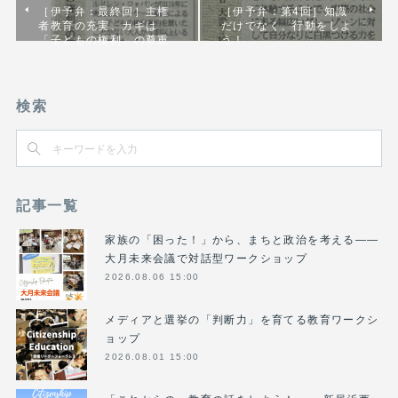
［伊予弁：最終回］主権
［伊予弁：第4回］知識
者教育の充実、カギは
だけでなく、行動をしよ
「子どもの権利」の尊重
う！
検索
記事一覧
家族の「困った！」から、まちと政治を考える――
大月未来会議で対話型ワークショップ
2026.08.06 15:00
メディアと選挙の「判断力」を育てる教育ワークシ
ョップ
2026.08.01 15:00