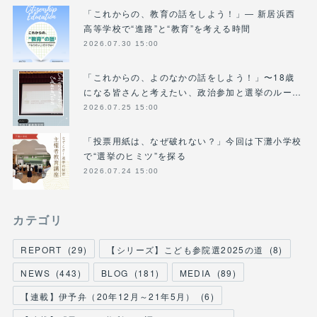
「これからの、教育の話をしよう！」― 新居浜西
高等学校で“進路”と“教育”を考える時間
2026.07.30 15:00
「これからの、よのなかの話をしよう！」〜18歳
になる皆さんと考えたい、政治参加と選挙のルー…
2026.07.25 15:00
「投票用紙は、なぜ破れない？」今回は下灘小学校
で“選挙のヒミツ”を探る
2026.07.24 15:00
カテゴリ
REPORT
(
29
)
【シリーズ】こども参院選2025の道
(
8
)
NEWS
(
443
)
BLOG
(
181
)
MEDIA
(
89
)
【連載】伊予弁（20年12月～21年5月）
(
6
)