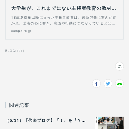
大学生が、これまでにない主権者教育の教材をつくり、教育現場に広げたい！
18歳選挙権以降広まった主権者教育は、選挙啓発に重きが置
かれ、若者の心に響き、意識や行動につながっているとは…
camp-fire.jp
BLOG
(
181
)
関連記事
（5/31）【代表ブログ】『！』を『？』に変えるだけで、 政治の対話は動き出す。 - 政治的中立は「状態」じゃなく「ふるまい」だ。